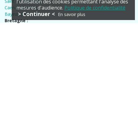
Saint Lô (Manche)
,
l'utilisation des cookies permettant l'analyse des
mesures d'audience.
Politique de confidentialité
Caen (Calvados)
,
> Continuer <
Bayeux (Calvados)
,
En savoir plus
Bretagne :
Rennes (Ille Et Vilaine)
,
Fougeres (Ille Et Vilaine)
,
Vitré (Ille Et Vilaine)
Suivez Moi !
- Actualité -
Création de la boutique Trésors d'Asie, vente de bijoux et
d’accessoires artisanaux inspirés des traditions asiatiques.
www.tresors-asie.fr